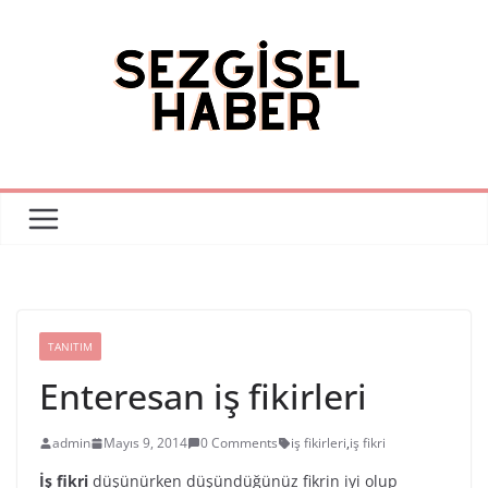
Skip
to
content
TANITIM
Enteresan iş fikirleri
admin
Mayıs 9, 2014
0 Comments
iş fikirleri
,
iş fikri
İş fikri
düşünürken düşündüğünüz fikrin iyi olup