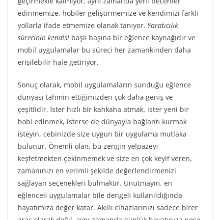
geçirmekle kalmıyor, aynı zamanda yeni beceriler
edinmemize, hobiler geliştirmemize ve kendimizi farklı
yollarla ifade etmemize olanak tanıyor.
Yaratıcılık
sürecinin kendisi
başlı başına bir eğlence kaynağıdır ve
mobil uygulamalar bu süreci her zamankinden daha
erişilebilir hale getiriyor.
Sonuç olarak, mobil uygulamaların sunduğu eğlence
dünyası tahmin ettiğimizden çok daha geniş ve
çeşitlidir. İster hızlı bir kahkaha atmak, ister yeni bir
hobi edinmek, isterse de dünyayla bağlantı kurmak
isteyin, cebinizde size uygun bir uygulama mutlaka
bulunur. Önemli olan, bu zengin yelpazeyi
keşfetmekten çekinmemek ve size en çok keyif veren,
zamanınızı en verimli şekilde değerlendirmenizi
sağlayan seçenekleri bulmaktır. Unutmayın, en
eğlenceli uygulamalar bile dengeli kullanıldığında
hayatımıza değer katar. Akıllı cihazlarınızı sadece birer
araç olarak değil, aynı zamanda günlük hayatınıza neşe