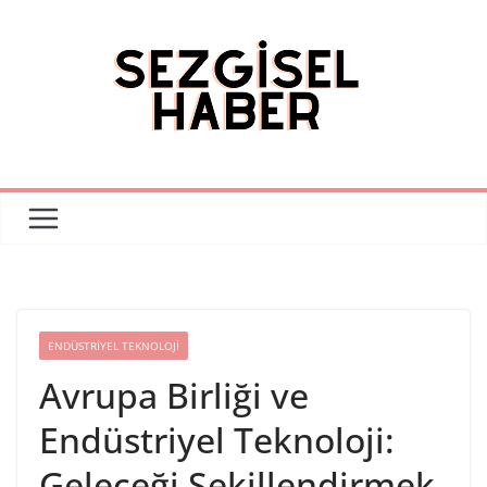
Skip
to
content
ENDÜSTRIYEL TEKNOLOJI
Avrupa Birliği ve
Endüstriyel Teknoloji:
Geleceği Şekillendirmek