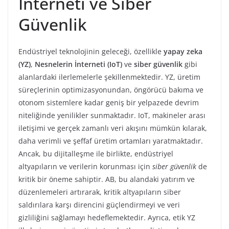
İnterneti ve Siber
Güvenlik
Endüstriyel teknolojinin geleceği, özellikle
yapay zeka
(YZ)
,
Nesnelerin İnterneti (IoT)
ve
siber güvenlik
gibi
alanlardaki ilerlemelerle şekillenmektedir. YZ, üretim
süreçlerinin optimizasyonundan, öngörücü bakıma ve
otonom sistemlere kadar geniş bir yelpazede devrim
niteliğinde yenilikler sunmaktadır. IoT, makineler arası
iletişimi ve gerçek zamanlı veri akışını mümkün kılarak,
daha verimli ve şeffaf üretim ortamları yaratmaktadır.
Ancak, bu dijitalleşme ile birlikte, endüstriyel
altyapıların ve verilerin korunması için
siber güvenlik
de
kritik bir öneme sahiptir. AB, bu alandaki yatırım ve
düzenlemeleri artırarak, kritik altyapıların siber
saldırılara karşı direncini güçlendirmeyi ve veri
gizliliğini sağlamayı hedeflemektedir. Ayrıca, etik YZ